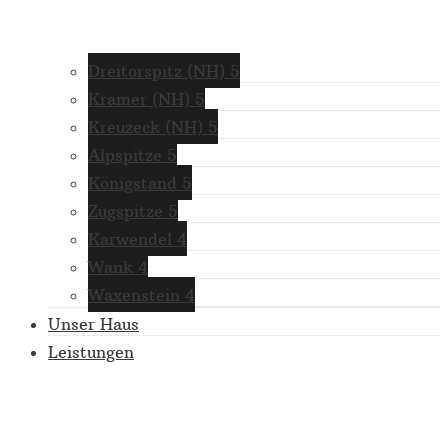
Dreitorspitz (NH) 5
Kramer (NH) 5
Kreuzeck (NH) 5
Alpspitze 5
Königstand 5
Zugspitze 5
Karwendel 4
Wank 4
Waxenstein 4
Unser Haus
Leistungen