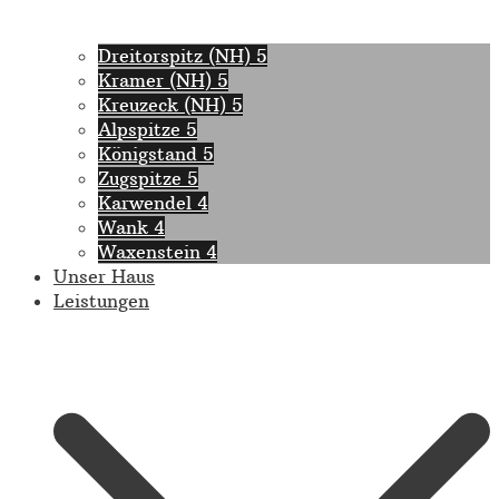
Dreitorspitz (NH) 5
Kramer (NH) 5
Kreuzeck (NH) 5
Alpspitze 5
Königstand 5
Zugspitze 5
Karwendel 4
Wank 4
Waxenstein 4
Unser Haus
Leistungen